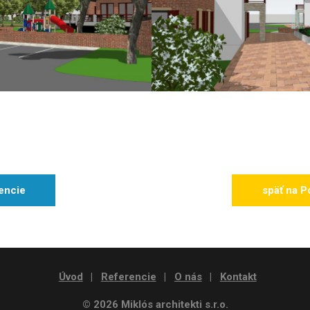
encie
späť na P
Úvod
Referencie
O nás
Kontakt
© 2026 Miklós architekti s.r.o.