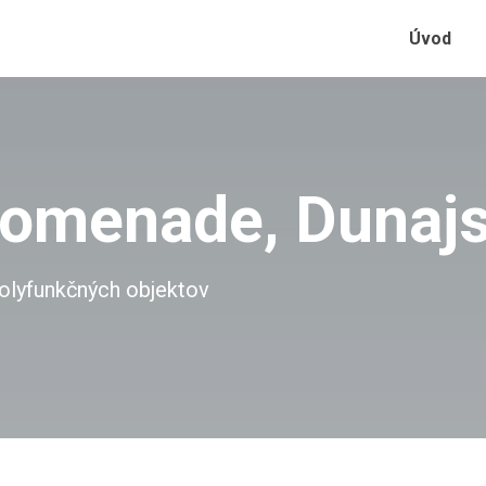
Úvod
romenade, Dunaj
polyfunkčných objektov