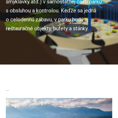
šmyklavky atď.) v samostatnej časti parku
s obsluhou a kontrolou. Keďže sa jedná
o celodennú zábavu, v parku budú aj
reštauračné objekty, bufety a stánky.
....