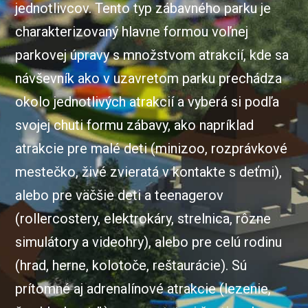
jednotlivcov. Tento typ zábavného parku je
charakterizovaný hlavne formou voľnej
parkovej úpravy s množstvom atrakcií, kde sa
návševník ako v uzavretom parku prechádza
okolo jednotlivých atrakcií a vyberá si podľa
svojej chuti formu zábavy, ako napríklad
atrakcie pre malé deti (minizoo, rozprávkové
mestečko, živé zvieratá v kontakte s deťmi),
alebo pre väčšie deti a teenagerov
(rollercostery, elektrokáry, strelnica, rôzne
simulátory a videohry), alebo pre celú rodinu
(hrad, herne, kolotoče, reštaurácie). Sú
prítomné aj adrenalínové atrakcie (lezenie,