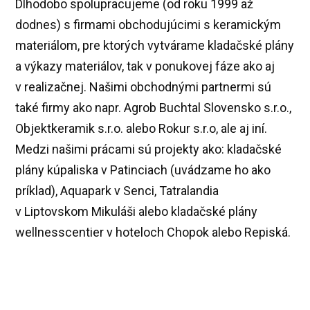
Dlhodobo spolupracujeme (od roku 1999 až
dodnes) s firmami obchodujúcimi s keramickým
materiálom, pre ktorých vytvárame kladačské plány
a výkazy materiálov, tak v ponukovej fáze ako aj
v realizačnej. Našimi obchodnými partnermi sú
také firmy ako napr. Agrob Buchtal Slovensko s.r.o.,
Objektkeramik s.r.o. alebo Rokur s.r.o, ale aj iní.
Medzi našimi prácami sú projekty ako: kladačské
plány kúpaliska v Patinciach (uvádzame ho ako
príklad), Aquapark v Senci, Tatralandia
v Liptovskom Mikuláši alebo kladačské plány
wellnesscentier v hoteloch Chopok alebo Repiská.